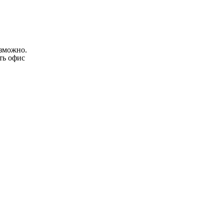
озможно.
ть офис