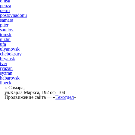
omsk
penza
perm
postovnadonu
samara
piter
saratov
tomsk
nizhn
ufa
ulyanovsk
cheboksary
bryansk
tver
ryazan
syzran
habarovsk
lipeck
г. Самара,
ул.Карла Маркса, 192 оф. 104
Продвижение сайта — «
Техотдел
»