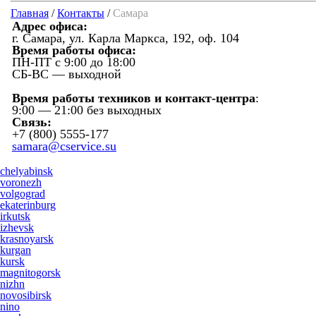
Главная
/
Контакты
/
Самара
Адрес офиса:
г. Самара, ул. Карла Маркса, 192, оф. 104
Время работы офиса:
ПН-ПТ с 9:00 до 18:00
СБ-ВС — выходной
Время работы техников и контакт-центра
:
9:00 — 21:00 без выходных
Связь:
+7 (800) 5555-177
samara@cservice.su
chelyabinsk
voronezh
volgograd
ekaterinburg
irkutsk
izhevsk
krasnoyarsk
kurgan
kursk
magnitogorsk
nizhn
novosibirsk
nino