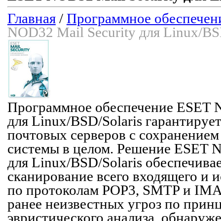
Главная
/
Программное обеспечен
NOD32 Mail Security для Linux/BS
Программное обеспечение ESET N
для Linux/BSD/Solaris гарантируе
почтовых серверов с сохранением
системы в целом. Решение ESET N
для Linux/BSD/Solaris обеспечива
сканирование всего входящего и 
по протоколам POP3, SMTP и IMA
ранее неизвестных угроз по прин
эвристического анализа, обнаруж